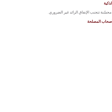
لذكية
سّنة تتجنب الإنفاق الزائد غير الضروري.
أصحاب المصلحة
ئية توضح الأداء في لمحة سريعة.
ر وحتى الاعتماد النهائي، توفر نمذجة EFRC استراتيجيات أكثر أماناً وذكاءً وكفاءةً للحماية من الحرائق.
مليات محاكاة الحرائق والدخان المستند
لتي
حويل التعقيد إلى وضوح.
باستخدام أدوات CFD المتقدمة مث