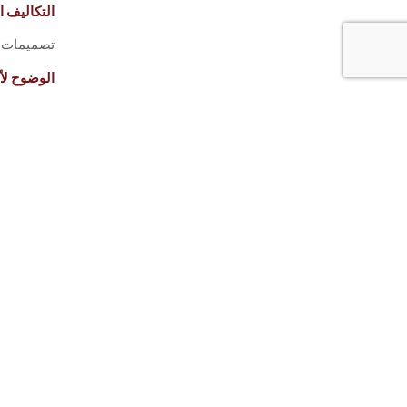
التكاليف ا
تصميمات مح
الوضوح ل
مخرجات مر
بدءاً من التحقق المبك
ع
موثوقية
EFRC
ا
النمذجة
ت