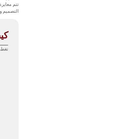
تتم معايرة
التصميم وأ
كي
تغطي