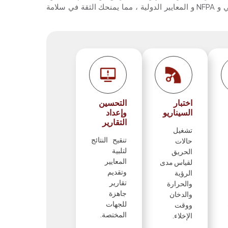
NF و
المعايير الدولية
، مما يمنحك الثقة في سلامة
اختبار
التحسين
السيناريو
وإعداد
التقارير
تشغيل
تنقيح النتائج
حالات
لتلبية
الحريق
المعايير
لقياس مدى
وتقديم
الرؤية
تقارير
والحرارة
جاهزة
والدخان
للجهات
ووقت
المختصة.
الإخلاء.