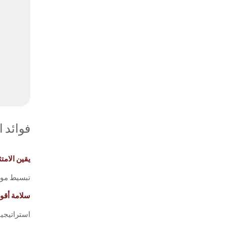
فوائد 
يقين الامتث
تبسيط مواف
سلامة أقو
استراتيجيا