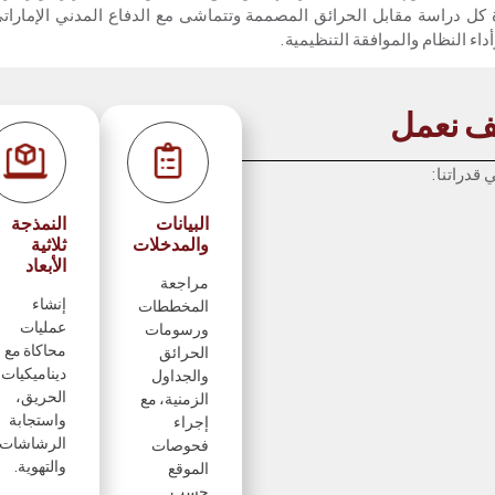
 كل دراسة مقابل الحرائق المصممة وتتماشى مع الدفاع المدني الإماراتي و PA
داء النظام والموافقة التنظيمية.
ف نعمل
 قدراتنا:
البيانات
النمذجة
والمدخلات
ثلاثية
الأبعاد
مراجعة
إنشاء
المخططات
عمليات
ورسومات
محاكاة مع
الحرائق
ديناميكيات
والجداول
الحريق،
الزمنية، مع
واستجابة
إجراء
الرشاشات
فحوصات
والتهوية.
الموقع
حسب