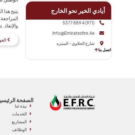
أيادي الخير نحو الخارج
يتيح هذا 
المراجعة 
(971) 4 889 5377
والإنقاذ.
Info@emiratesfire.ae
العو
شارع الحلاوي - المنتزه
اتصل بنا
الصفحة الرئيسي
نبذة عنا
الخدمات
المشاريع
الوظائف