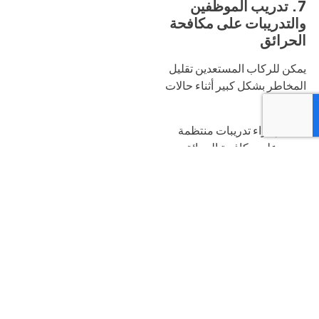
7. تدريب الموظفين
والتدريبات على مكافحة
الحرائق
يمكن للركاب المستعدين تقليل
المخاطر بشكل كبير أثناء حالات
الطوارئ.
إجراء تدريبات منتظمة
على مكافحة الحرائق
تدريب الموظفين على
إجراءات الإخلاء
تعيين حراس الحرائق أو
مسؤولي السلامة
توفير خدمات منظمة
برامج
التدريب على السلامة من
الحرائق في الإمارات العربية
المتحدة
و
تدريب مخصص
للسلامة من الحرائق
يساعد على
ضمان الجاهزية.