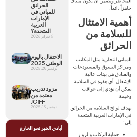
المخاطر ويضمن أن يكون مبناك
الحرائق
جاهزاً دائماً.
للمباني في
الإمارات
أهمية الامتثال
العربية
المتحدة؟
للسلامة من
6 فبراير 2026
الحرائق
الاحتفال باليوم
المباني التجارية مثل المكاتب
الوطني 2025
ومراكز التسوق والمستودعات
نوفمبر 28, 2025
والفنادق هي بيئات عالية
الإشغال. أي هفوة في السلامة
مزود تدريب
يمكن أن تؤدي إلى عواقب
معتمد من
وخيمة.
JOIFF
تهدف لوائح السلامة من الحرائق
نوفمبر 13، 2025
في الإمارات العربية المتحدة
إلى:
أيادي الخير نحو الخارج
حماية الركاب والزوار