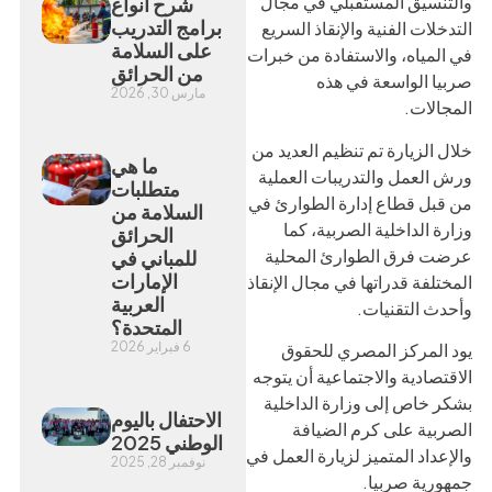
والتنسيق المستقبلي في مجال
شرح أنواع
برامج التدريب
التدخلات الفنية والإنقاذ السريع
على السلامة
في المياه، والاستفادة من خبرات
من الحرائق
صربيا الواسعة في هذه
مارس 30, 2026
المجالات.
خلال الزيارة تم تنظيم العديد من
ما هي
ورش العمل والتدريبات العملية
متطلبات
من قبل قطاع إدارة الطوارئ في
السلامة من
وزارة الداخلية الصربية، كما
الحرائق
عرضت فرق الطوارئ المحلية
للمباني في
الإمارات
المختلفة قدراتها في مجال الإنقاذ
العربية
وأحدث التقنيات.
المتحدة؟
6 فبراير 2026
يود المركز المصري للحقوق
الاقتصادية والاجتماعية أن يتوجه
بشكر خاص إلى وزارة الداخلية
الاحتفال باليوم
الصربية على كرم الضيافة
الوطني 2025
والإعداد المتميز لزيارة العمل في
نوفمبر 28, 2025
جمهورية صربيا.