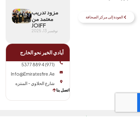
مزود تدريب
العودة إلى مركز الصحافة
معتمد من
JOIFF
نوفمبر 13، 2025
أيادي الخير نحو الخارج
(971) 4 889 5377
Info@emiratesfire.ae
شارع الحلاوي - المنتزه
اتصل بنا
الصفحة
الخدمات
تابعنا
الرئيسية
قسم
نبذة عنا
مكافحة
الحرائق